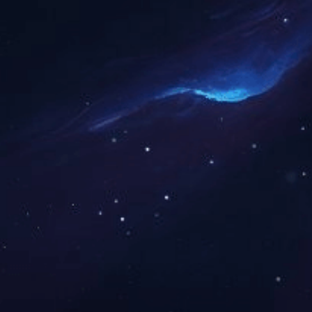
上一条：
联想
下一条：没有了！
必一·运动(B-Sports)官方网站 - 🧧🧧😄😄✅【
普、精彩的达人分享和丰富的线上挑战赛。加入必一
友情链接: