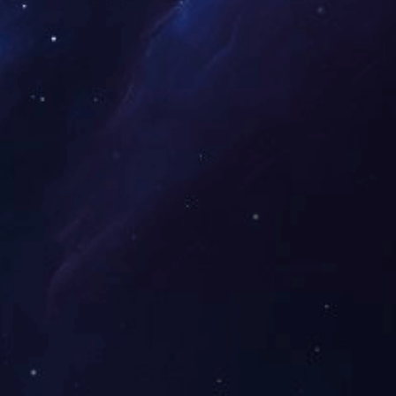
返回列表
chuangshi-design.com】✅欢迎来到必一·运动(B-Sport
·运动，探索运动的无限乐趣！