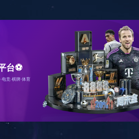
关于我们
产品中心
生产能力
客户案例