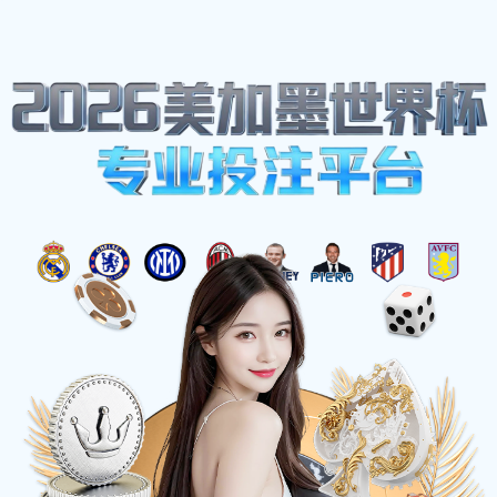
网站地图
首页
关于
必一·运动(B-
Sports)官方网站
当前位置
>
首页
>
关于我们
>
行业应用
企业简介
品质管理
企业形象
加工中心