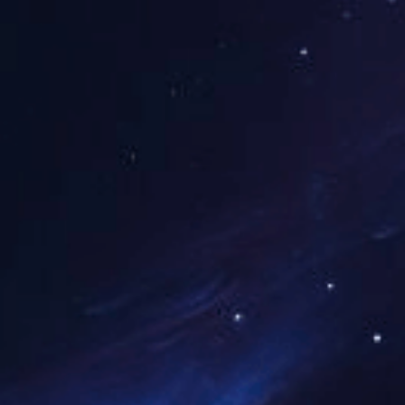
分享自己的观赛经历、讨论球队动态、交流训
Bsport不仅仅是一个新闻资讯应用，更是一
Bsport手机版的另一个亮点是其强大的社
中，甚至有机会与他们直接交流。这种互动性不
力的社区。
总的来说，Bsport手机版凭借其丰富的体
们不可或缺的手机应用。无论你是足球迷、篮球
社区互动的好帮手。