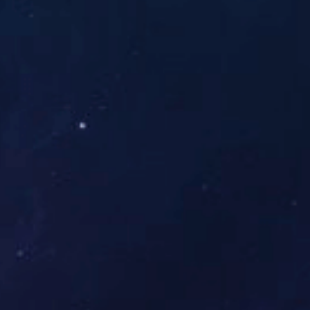
热门推荐
影响铝外壳质量的原因
时间：
2025-05-28
浏览：
421
掌握Bsport手机版：提升体育赛···
时间：
2026-06-09
浏览：
421
如何通过Bsport手机版观看全球···
在
时间：
2026-07-03
浏览：
421
线
咨
询
Bsport手机版：如何在手机上享···
时间：
2026-06-10
浏览：
421
Bsport手机版：体育迷的赛事回···