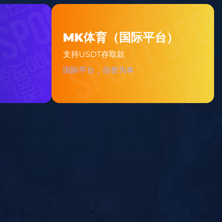
公司新闻
行业资讯
常见问题