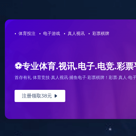
网站地图
首页
必一·运动(B-
Sports)官方网站