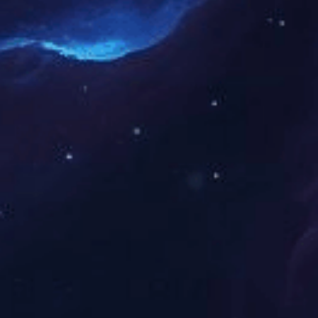
Bsport手机版
Bsport手机版