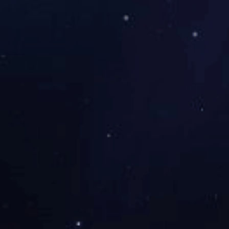
上一条：
Bsport手机版：体育赛事的高清直播
下一条：
Bsport手机版：体育赛事的全面覆盖
必一·运动(B-Sports)官方网站 - 🧧🧧😄😄✅【
普、精彩的达人分享和丰富的线上挑战赛。加入必一
友情链接: