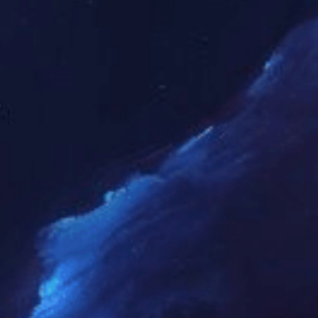
时间：
2026-07-16
浏览：
421
Bsport手机版：如何在手机上观···
时间：
2026-07-01
浏览：
421