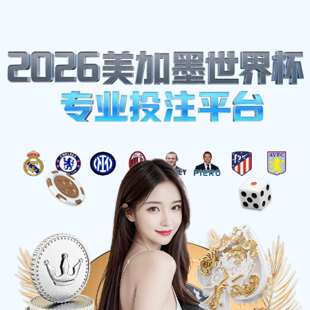
网站地图
首页
关于
必一·运动(B-
Sports)官方网站
当前位置
>
首页
>
产品中心
>
钉箱机零件