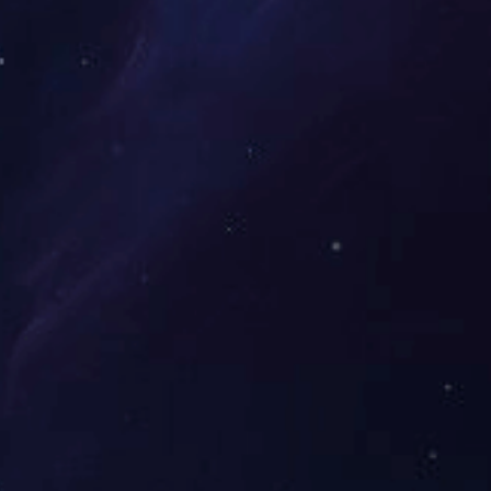
自动化设备零件
精密机械零件