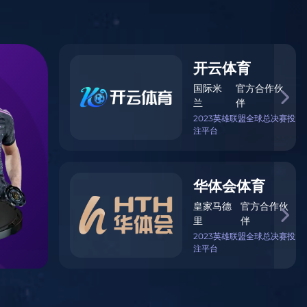
新闻资讯
联系我们