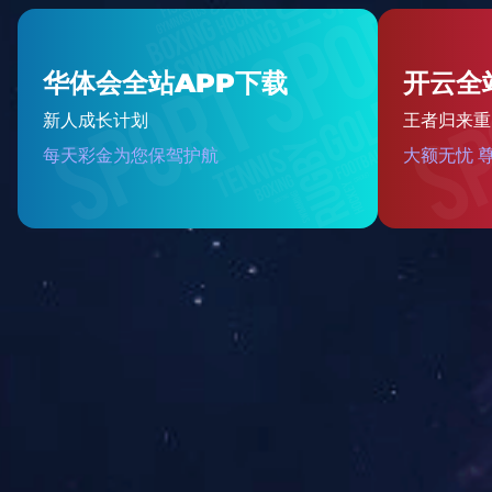
当前位置
>
首页
>
产品中心
>
口罩机零件