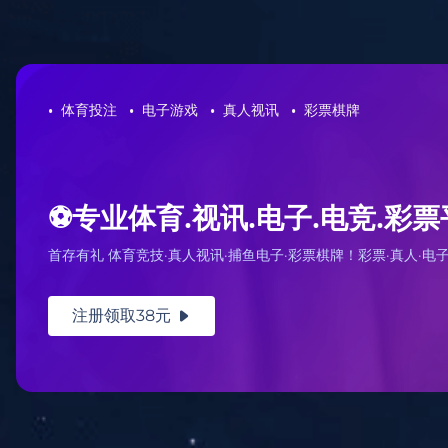
网站地图
首页
必一·运动(B-
Sports)官方网站