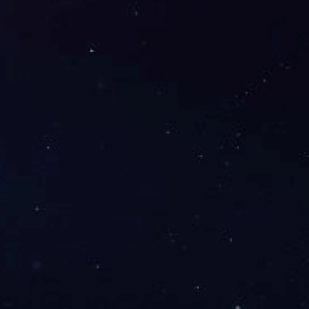
s)官方平台。我们为您呈现一个充满活力的运动世界，有深度的运动科
111
镇麻涌中心大道