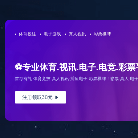
网站地图
首页
必一·运动(B-
Sports)官方网站