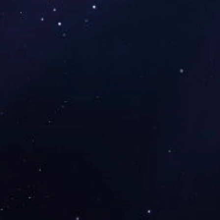
必一·运动(B-Sports)官方网站 - 🧧🧧😄😄✅【
普、精彩的达人分享和丰富的线上挑战赛。加入必一
友情链接:
产品中心
新闻资讯
钉箱机零件
公司新闻
机械设备零件
行业资讯
夹具治具零件
常见问题