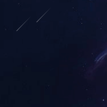
机器
发布时间：2025-05-2