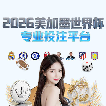
网站地图
首页
关于
必一·运动(B-
Sports)官方网站
当前位置
>
首页
>
产品中心
>
钉箱机零件